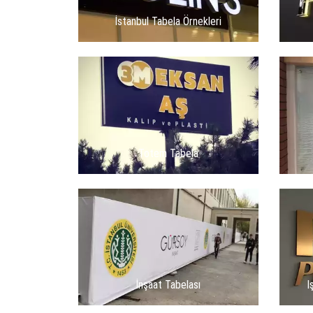
İstanbul Tabela Örnekleri
Totem Tabela
İnşaat Tabelası
I