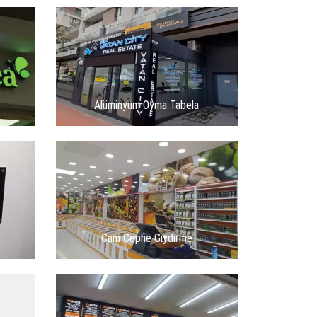
Alüminyum Oyma Tabela
Cam Cephe Giydirme