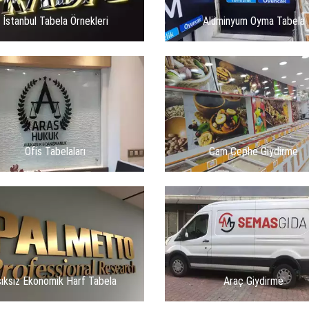
İstanbul Tabela Örnekleri
Alüminyum Oyma Tabela
Ofis Tabelaları
Cam Cephe Giydirme
şıksız Ekonomik Harf Tabela
Araç Giydirme