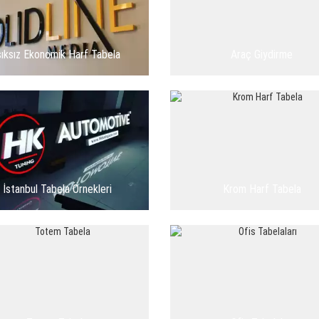
şıksız Ekonomik Harf Tabela
Araç Giydirme
İstanbul Tabela Örnekleri
Krom Harf Tabela