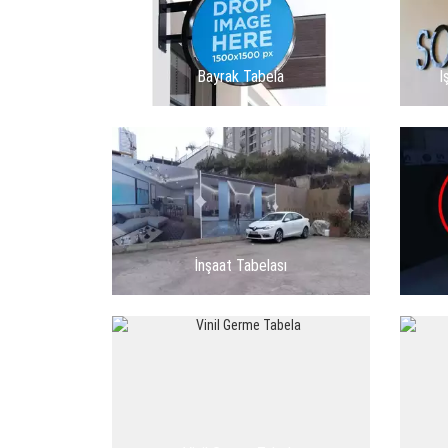
Bayrak Tabela
I
İnşaat Tabelası