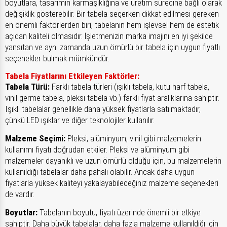
boyutlara, tasarımın karmaşıklığına ve üretim sürecine bağlı olarak
değişiklik gösterebilir. Bir tabela seçerken dikkat edilmesi gereken
en önemli faktörlerden biri, tabelanın hem işlevsel hem de estetik
açıdan kaliteli olmasıdır. İşletmenizin marka imajını en iyi şekilde
yansıtan ve aynı zamanda uzun ömürlü bir tabela için uygun fiyatlı
seçenekler bulmak mümkündür.
Tabela Fiyatlarını Etkileyen Faktörler:
Tabela Türü:
Farklı tabela türleri (ışıklı tabela, kutu harf tabela,
vinil germe tabela, pleksi tabela vb.) farklı fiyat aralıklarına sahiptir.
Işıklı tabelalar genellikle daha yüksek fiyatlarla satılmaktadır,
çünkü LED ışıklar ve diğer teknolojiler kullanılır.
Malzeme Seçimi:
Pleksi, alüminyum, vinil gibi malzemelerin
kullanımı fiyatı doğrudan etkiler. Pleksi ve alüminyum gibi
malzemeler dayanıklı ve uzun ömürlü olduğu için, bu malzemelerin
kullanıldığı tabelalar daha pahalı olabilir. Ancak daha uygun
fiyatlarla yüksek kaliteyi yakalayabileceğiniz malzeme seçenekleri
de vardır.
Boyutlar:
Tabelanın boyutu, fiyatı üzerinde önemli bir etkiye
sahiptir. Daha büyük tabelalar, daha fazla malzeme kullanıldığı için