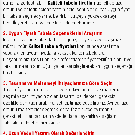
etmenizi zorlaştırabilir.
Kaliteli tabela fiyatları
genellikle uzun
ömürlü ve estetik açıdan tatmin edici sonuçlar sunar. Uygun fiyatlı
bir tabela seçmek yerine, belirli bir bütçeyle yüksek kaliteyi
hedefleyerek uzun vadede kâr elde edebilirsiniz.
2. Uygun Fiyatlı Tabela Seçeneklerini Araştırın
İnternet üzerinde tabelalarla ilgili geniş bir yelpazeye ulaşmak
mümkündür.
Kaliteli tabela fiyatları
konusunda araştırma
yaparak, en uygun fiyatlarla yüksek kaliteli tabelalara
ulaşabilirsiniz. Çeşitli online platformlardan fiyat teklifleri alabilir ve
farklı firmaların sunduğu fiyatları karşılaştırarak en uygun seçeneği
bulabilirsiniz.
3. Tasarımı ve Malzemeyi İhtiyaçlarınıza Göre Seçin
Tabela fiyatları üzerinde en büyük etkiyi tasarım ve malzeme
seçimi yapar. İhtiyacınız olan tasarımı belirlerken, gereksiz
özelliklerden kaçınarak maliyeti optimize edebilirsiniz. Ayrıca, uzun
ömürlü malzemeler seçmek, daha fazla bütçe ayırmanızı
gerektirebilir, ancak uzun vadede daha dayanıklı ve sağlam
tabelalar elde etmenizi sağlar.
4. Uzun Vadeli Yatırım Olarak Değerlendirin