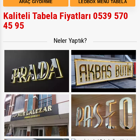
ARAÇ GIYDIRME
LEDBOX MENÜ TABELA
Kaliteli Tabela Fiyatları 0539 570
45 95
Neler Yaptık?