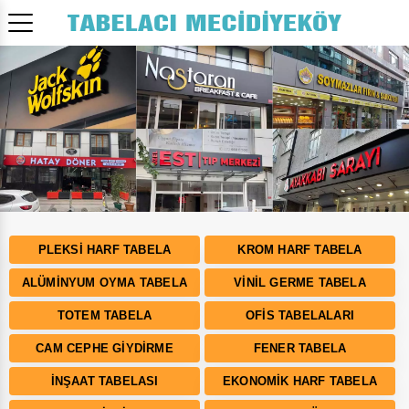
Bizden Fiyat Almadan Tabela Yaptırmayın!
PLEKSI HARF TABELA
KROM HARF TABELA
ALÜMINYUM OYMA TABELA
VINIL GERME TABELA
TOTEM TABELA
OFIS TABELALARI
CAM CEPHE GIYDIRME
FENER TABELA
İNŞAAT TABELASI
EKONOMIK HARF TABELA