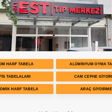
OM HARF TABELA
ALÜMINYUM OYMA T
FIS TABELALARI
CAM CEPHE GIYDI
OMIK HARF TABELA
ARAÇ GIYDIRME