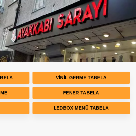
ABELA
VINIL GERME TABELA
RME
FENER TABELA
LEDBOX MENÜ TABELA