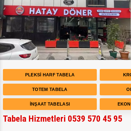
PLEKSI HARF TABELA
KR
TOTEM TABELA
O
İNŞAAT TABELASI
EKON
Tabela Hizmetleri 0539 570 45 95